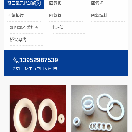
聚四氟乙烯球阀
四氟板
四氟棒
四氟垫片
四氟管
四氟填料
聚四氟乙烯挡圈
电热管
桥架母线
13952987539
地址：扬中市中电大道8号