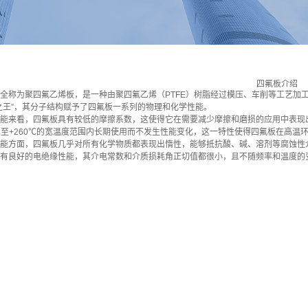
四氟板介绍
全称为聚四氟乙烯板，是一种由聚四氟乙烯（PTFE）树脂经过模压、车削等工艺加
之王”，其分子结构赋予了四氟板一系列的物理和化学性能。
能来看，四氟板具有较低的摩擦系数，这使得它在需要减少摩擦和磨损的应用中表现
0℃至+260℃的宽温度范围内长期使用而不发生性能变化，这一特性使得四氟板在高
能方面，四氟板几乎对所有化学物质都表现出惰性，能够抵抗酸、碱、溶剂等腐蚀性
有良好的电绝缘性能，其介电常数和介质损耗角正切值都很小，且不随频率和温度的